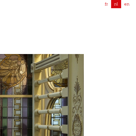
fr
nl
en