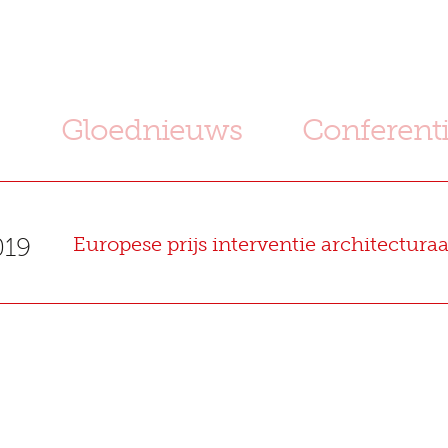
)
Gloednieuws
Conferent
019
Europese prijs interventie architectura