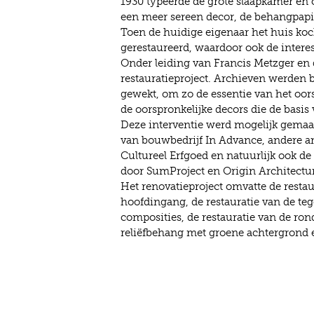
1930 typeerde de grote slaapkamer en o
een meer sereen decor, de behangpapi
Toen de huidige eigenaar het huis kocht
gerestaureerd, waardoor ook de intere
Onder leiding van Francis Metzger en 
restauratieproject. Archieven werden b
gewekt, om zo de essentie van het oors
de oorspronkelijke decors die de basis
Deze interventie werd mogelijk gema
van bouwbedrijf In Advance, andere amb
Cultureel Erfgoed en natuurlijk ook de
door SumProject en Origin Architectu
Het renovatieproject omvatte de restau
hoofdingang, de restauratie van de teg
composities, de restauratie van de ro
reliëfbehang met groene achtergrond 