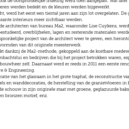
ok de oorspronkelijke indeling werd toen aangepast. Wat later k
eren werden bedekt en de kleuren werden bijgewerkt.
, werd het eerst een tiental jaren aan zijn lot overgelaten. De
ssante interieurs meer zichtbaar werden.
de architecten van bureau Ma2, waaronder Lise Cuykens, werd 
estudeerd, overblijfselen, lagen en resterende materialen wer
pronkelijke project van de architect weer te geven, een herontd
 vormden van dit originele meesterwerk.
akt dankzij de Ma2-methode, gekoppeld aan de kostbare mede
achtslui en bedrijven die bij het project betrokken waren, ex
 bouwheer zelf. Daarnaast werd er reeds in 2011 een eerste reno
re & Engineering.
ratie van het glasraam in het grote traphal, de reconstructie v
els en wanddecoraties, de herstelling van de granietvloeren in
nde schouw in zijn originele staat met groene, geglazuurde ba
en bronzen motief, enz.