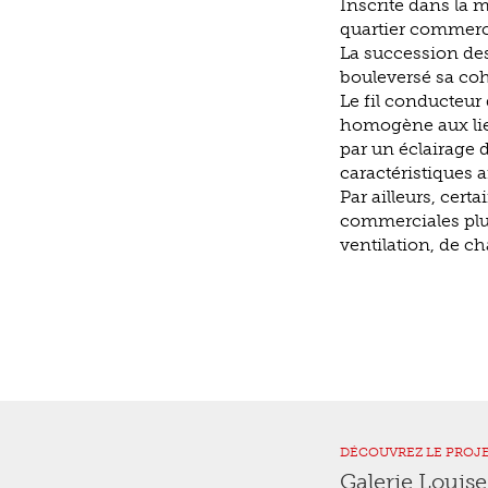
Inscrite dans la
quartier commercia
La succession des
bouleversé sa coh
Le fil conducteur
homogène aux lieu
par un éclairage 
caractéristiques a
Par ailleurs, cert
commerciales plus
ventilation, de ch
DÉCOUVREZ LE PROJ
Galerie Louis