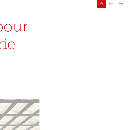
fr
nl
en
pour
rie