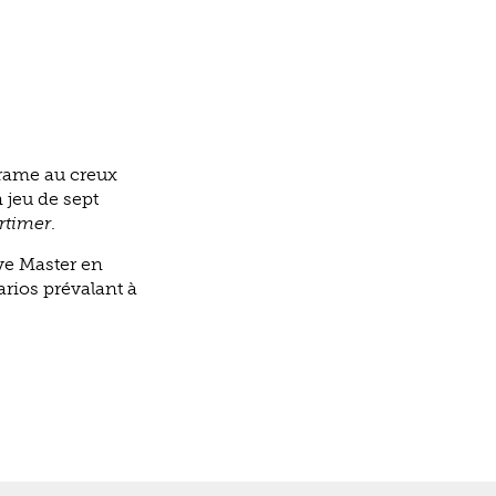
 trame au creux
 jeu de sept
rtimer
.
ve Master en
rios prévalant à