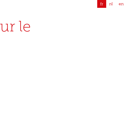
fr
nl
en
ur le